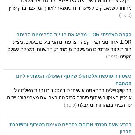
והקולקציה החדשה של "OLIÈRE PARIS" מביאה שלושה
ניחוחות שמעניקים לשיער ריח שנשאר לאורך זמן לצד ברק עדין
(כיפה)
הקפה הצרפתי L'OR מביא את חוויית הפרימיום הביתה
L'OR, אחד ממותגי הקפה הצרפתיים המובילים בעולם, מציע
חוויית קפה פרימיום המשלבת מומחיות, חדשנות ותשוקה לעולם
הקפה
(כיפה)
כשסודה פוגשת אלכוהול: שיתוף הפעולה המפתיע ליום
האהבה
בר קוקטיילים בהתאמה אישית: סודהסטרים וחנות האלכוהול
אונליין פאנקו בשיתוף פעולה לרגל ט"ו באב, עם מארזי קוקטיילים
עד הבית במהדורה מוגבלת
(כיפה)
ברבע שעה הכנתי ארוחת צהריים טעימה בטירוף ומפוצצת
חלבון