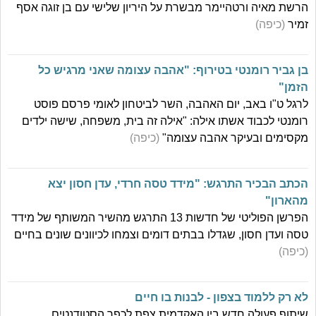
הרשת מאיה ורטהיימר מבשרת על היריון שלישי עם בן זוגה אסף
זמיר
(כיפה)
בן גביר רומנטי בטירוף: "אהבה עצומה שאני מרגיש כל
הזמן"
לרגל ט"ו באב, יום האהבה, השר לביטחון לאומי פרסם פוסט
רומנטי לכבוד אשתו אילה: "אילה זה בית, משפחה, שישה ילדים
מקסימים ובעיקר אהבה עצומה"
(כיפה)
הכתב הבכיר התרגש: "מידד טסה חרדי, עדן חסון יצא
מהארון"
הפרשן הפוליטי של חדשות 13 התרגש מהשיר המשותף של מידד
טסה ועדן חסון, שגדלו בבתים דומים וצמחו לכיוונים שונים בחיים
(כיפה)
לא רק ללמוד בצפון - לבנות בו חיים
שיתוף פעולה חדש בין האקדמית צפת לכפר הסטודנטים