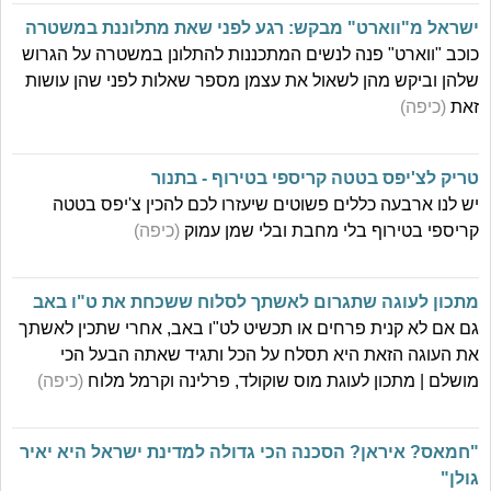
ישראל מ"ווארט" מבקש: רגע לפני שאת מתלוננת במשטרה
כוכב "ווארט" פנה לנשים המתכננות להתלונן במשטרה על הגרוש
שלהן וביקש מהן לשאול את עצמן מספר שאלות לפני שהן עושות
זאת
(כיפה)
טריק לצ'יפס בטטה קריספי בטירוף - בתנור
יש לנו ארבעה כללים פשוטים שיעזרו לכם להכין צ'יפס בטטה
קריספי בטירוף בלי מחבת ובלי שמן עמוק
(כיפה)
מתכון לעוגה שתגרום לאשתך לסלוח ששכחת את ט"ו באב
גם אם לא קנית פרחים או תכשיט לט"ו באב, אחרי שתכין לאשתך
את העוגה הזאת היא תסלח על הכל ותגיד שאתה הבעל הכי
מושלם | מתכון לעוגת מוס שוקולד, פרלינה וקרמל מלוח
(כיפה)
"חמאס? איראן? הסכנה הכי גדולה למדינת ישראל היא יאיר
גולן"