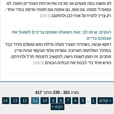
לא משנה כמה פעמים אני מכינה את ארוחת הצהריים הזאת, לא
נמאס לי ממנה. גם טופו, גם אפונה וגם תפוחי אדמה בסיר אחד -
רק צריך להניח על אורז לבן ולהתענג
(כיפה)
רווקים, שימו לב: זאת השאלה שאתם צריכים לשאול את
עצמכם בדייט
דווקא עכשיו, כשהדור הצעיר מגלה גדלות נפש ומשלם מחיר כבד
במהלך המלחמה הארוכה, עשרות אלפי מבקשי זוגיות עדיין
מחכים. זה הזמן לשנות גישה, להקשיב לחכמת חז"ל ולהירתם
כאיש אחד כדי לבנות את הבתים הבאים
(כיפה)
מציג
301 - 330
מתוך
417
< קודם
1
..
5
6
7
8
9
10
11
12
13
14
הבא >