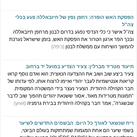
הפסקת האש הופרה: רחפן נפץ של חיזבאללה פגע בכלי
צה"ל
צה"ל אישר כי כלי הנדסי נפגע בדרום לבנון מרחפן חיזבאללה
ובכך הפר ארגון הטרור את הפסקת האש, בזמן שישראל נערכת
להמשך השיחות עם ממשלת לבנון
(כיפה)
תיעוד מטריד מברלין: צעיר הצדיע במועל יד ברחוב
צעיר ביצע שוב ושוב את ההצדעה הנאצית; הוא ואדם נוסף קראו
קריאות אנטישמיות לעבר יהודי ואיימו לרצוח אותו, לפי עדותו של
חבר הקהילה היהודית. הצעיר נעצר בידי המשטרה המקומית.
"תמונות מטרידות מאוד, אסור ששנאת יהודים תהפוך שוב לדבר
שבשגרה", אמר חבר בקהילה היהודית בבירת גרמניה
(ynet)
ריח שנשאר לאורך כל היום: הבשמים החדשים לשיער
בשמי שיער הם אחת המגמות שמתחזקות בעולם הביוטי,