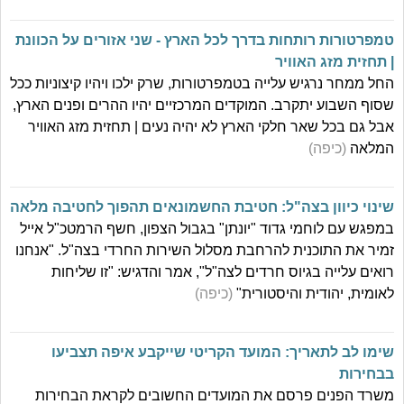
טמפרטורות רותחות בדרך לכל הארץ - שני אזורים על הכוונת
| תחזית מזג האוויר
החל ממחר נרגיש עלייה בטמפרטורות, שרק ילכו ויהיו קיצוניות ככל
שסוף השבוע יתקרב. המוקדים המרכזיים יהיו ההרים ופנים הארץ,
אבל גם בכל שאר חלקי הארץ לא יהיה נעים | תחזית מזג האוויר
המלאה
(כיפה)
שינוי כיוון בצה"ל: חטיבת החשמונאים תהפוך לחטיבה מלאה
במפגש עם לוחמי גדוד "יונתן" בגבול הצפון, חשף הרמטכ"ל אייל
זמיר את התוכנית להרחבת מסלול השירות החרדי בצה"ל. "אנחנו
רואים עלייה בגיוס חרדים לצה"ל", אמר והדגיש: "זו שליחות
לאומית, יהודית והיסטורית"
(כיפה)
שימו לב לתאריך: המועד הקריטי שייקבע איפה תצביעו
בבחירות
משרד הפנים פרסם את המועדים החשובים לקראת הבחירות