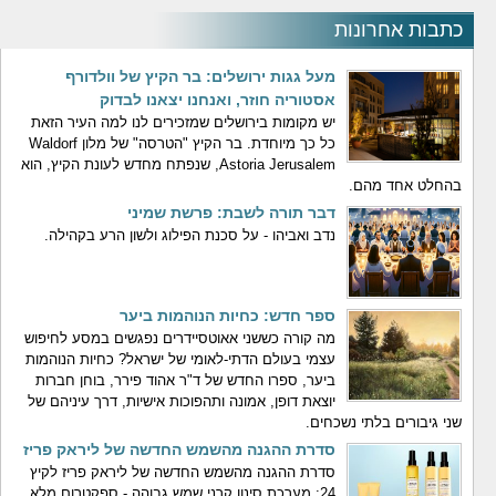
כתבות אחרונות
מעל גגות ירושלים: בר הקיץ של וולדורף
אסטוריה חוזר, ואנחנו יצאנו לבדוק
יש מקומות בירושלים שמזכירים לנו למה העיר הזאת
כל כך מיוחדת. בר הקיץ "הטרסה" של מלון Waldorf
Astoria Jerusalem, שנפתח מחדש לעונת הקיץ, הוא
בהחלט אחד מהם.
דבר תורה לשבת: פרשת שמיני
נדב ואביהו - על סכנת הפילוג ולשון הרע בקהילה.
ספר חדש: כחיות הנוהמות ביער
מה קורה כששני אאוטסיידרים נפגשים במסע לחיפוש
עצמי בעולם הדתי-לאומי של ישראל? כחיות הנוהמות
ביער, ספרו החדש של ד"ר אהוד פירר, בוחן חברות
יוצאת דופן, אמונה ותהפוכות אישיות, דרך עיניהם של
שני גיבורים בלתי נשכחים.
סדרת ההגנה מהשמש החדשה של ליראק פריז
סדרת ההגנה מהשמש החדשה של ליראק פריז לקיץ
24: מערכת סינון קרני שמש גבוהה - ספקטרום מלא