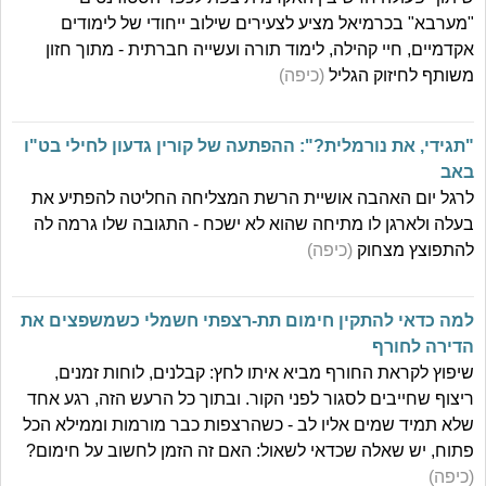
"מערבא" בכרמיאל מציע לצעירים שילוב ייחודי של לימודים
אקדמיים, חיי קהילה, לימוד תורה ועשייה חברתית - מתוך חזון
משותף לחיזוק הגליל
(כיפה)
"תגידי, את נורמלית?": ההפתעה של קורין גדעון לחילי בט"ו
באב
לרגל יום האהבה אושיית הרשת המצליחה החליטה להפתיע את
בעלה ולארגן לו מתיחה שהוא לא ישכח - התגובה שלו גרמה לה
להתפוצץ מצחוק
(כיפה)
למה כדאי להתקין חימום תת-רצפתי חשמלי כשמשפצים את
הדירה לחורף
שיפוץ לקראת החורף מביא איתו לחץ: קבלנים, לוחות זמנים,
ריצוף שחייבים לסגור לפני הקור. ובתוך כל הרעש הזה, רגע אחד
שלא תמיד שמים אליו לב - כשהרצפות כבר מורמות וממילא הכל
פתוח, יש שאלה שכדאי לשאול: האם זה הזמן לחשוב על חימום?
(כיפה)