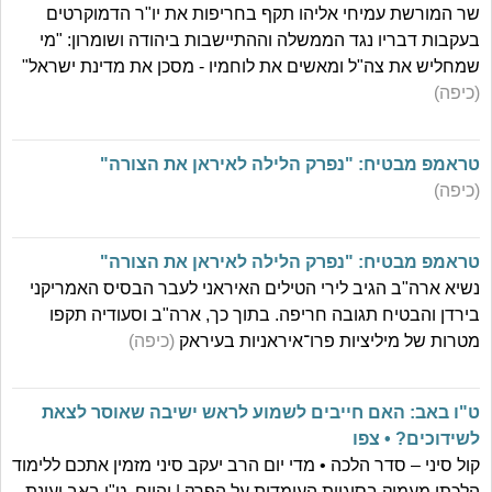
שר המורשת עמיחי אליהו תקף בחריפות את יו"ר הדמוקרטים
בעקבות דבריו נגד הממשלה וההתיישבות ביהודה ושומרון: "מי
שמחליש את צה"ל ומאשים את לוחמיו - מסכן את מדינת ישראל"
(כיפה)
טראמפ מבטיח: "נפרק הלילה לאיראן את הצורה"
(כיפה)
טראמפ מבטיח: "נפרק הלילה לאיראן את הצורה"
נשיא ארה"ב הגיב לירי הטילים האיראני לעבר הבסיס האמריקני
בירדן והבטיח תגובה חריפה. בתוך כך, ארה"ב וסעודיה תקפו
מטרות של מיליציות פרו־איראניות בעיראק
(כיפה)
ט"ו באב: האם חייבים לשמוע לראש ישיבה שאוסר לצאת
לשידוכים? • צפו
קול סיני – סדר הלכה • מדי יום הרב יעקב סיני מזמין אתכם ללימוד
הלכתי מעמיק בסוגיות העומדות על הפרק | והיום, ט"ו באב ועונת