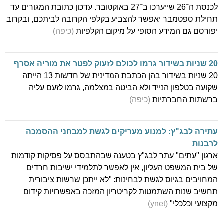
לכנסת ה־26 שייערכו ב־27 באוקטובר. עדכון כתובת המגורים עד
תחילת ספטמבר יאפשר להצביע בקלפי הקרובה לביתכם, ובקרוב
יפורסם גם המידע הסופי על מיקום הקלפיות
(כיפה)
20 שניות בשידור גרמו לכולם לזעוק לפטר את מוריה אסרף
20 שניות בשידור בהן הכתבת המדינית של חדשות 13 הייתה
שקועה בטלפון הנייד ולא הביטה במצלמה, גרמו לזעם עליה
ברשתות החברתיות
(כיפה)
עתירה לבג"ץ: למנוע מעריקים לגשת למבחני ההסמכה
לרבנות
ארגון "עִתים" עתר לבג"ץ בטענה שבהתבסס על פסיקות קודמות
של בית המשפט העליון, אין לאפשר לתלמידי ישיבות חרדים
המחויבים בגיוס לגשת לבחינות: "לא ייתכן שרשות ציבורית
תחשיב שנות השתמטות לקריטריון המזכה באפשרויות קידום
מקצועי וכלכלי"
(ynet)