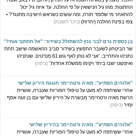
החתונות: מהו גיל הנישואין על פי ההלכה, עד איזה גיל יכול
להתאחר מי שלומד תורה, ומה עושים כשראש הישיבה מתנגד? •
צפו בפינת ההלכה (יהדות)
(כיכר השבת)
בן כספית גרם לבני גנץ להשתולל בשידור: "אל תחתוך אותי!"
שר הביטחון לשעבר התפוצץ בשידור סביב ההאשמה שישב תחת
נתניהו והתחייב: "אני לא נותן לאף גוש 61 מנדטים. שנתניהו
ואיזנקוט ישבו ביחד ויקימו ממשלת אחדות"
(כיפה)
"אלוהים הפתיע": מאיה ורטהיימר חוגגת היריון שלישי
אחרי ששיתפה לא מעט על טיפולי הפוריות שעברה, אושיית
הרשת מאיה ורטהיימר מבשרת על היריון שלישי עם בן זוגה אסף
זמיר
(כיפה)
"אלוהים הפתיע": מאיה ורטהיימר בהיריון שלישי
אחרי ששיתפה לא מעט על טיפולי הפוריות שעברה, אושיית