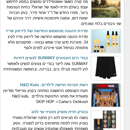
מה קורה כששני אאוטסיידרים נפגשים במסע לחיפוש
עצמי בעולם הדתי-לאומי של ישראל? כחיות הנוהמות
ביער, ספרו החדש של ד"ר אהוד פירר, בוחן חברות
יוצאת דופן, אמונה ותהפוכות אישיות, דרך עיניהם של
שני גיבורים בלתי נשכחים.
סדרת ההגנה מהשמש החדשה של ליראק פריז
סדרת ההגנה מהשמש החדשה של ליראק פריז לקיץ
24: מערכת סינון קרני שמש גבוהה - ספקטרום מלא
מתמחה בטיפול אנטי אייג'ינג לפנים ולגוף
בגדי הים הצנועים SUNWAY לנשים דתיות
SUNWAY גאה לייצר בגדי ים צנועים לנשים ולאפשר
להן ליהנות מבילוי בים, בבריכה, ובחופשה המשפחתית
רשת חנויות חדשה לילדים: H&O Kids
חנות הקונספט הראשונה נפתחה בקניון עזריאלי מודיעין
ומאגדת את מותגי התינוקות והילדים: H&O kids,
Carter’s Oshkosh ו- SKIP HOP
בוטיק הזית משיק מארזי שי לחג
בשנה כזו מביאים לחג רק מתנה ישראלית ומארזי
בוטיק הזית לפסח מתאימים בדיוק למטרה. עסק
משפחתי מאשקלון שמעסיק אנשים עם מוגבלויות.