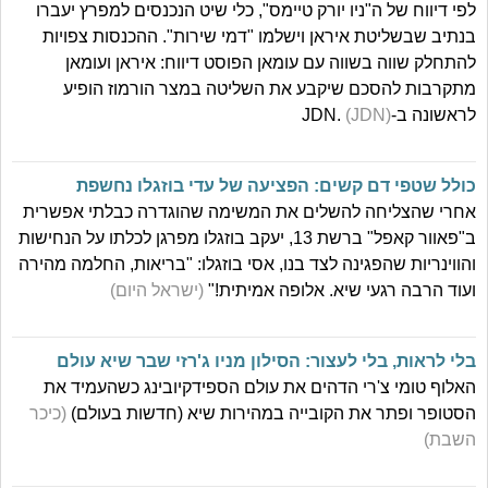
לפי דיווח של ה"ניו יורק טיימס", כלי שיט הנכנסים למפרץ יעברו
בנתיב שבשליטת איראן וישלמו "דמי שירות". ההכנסות צפויות
להתחלק שווה בשווה עם עומאן הפוסט דיווח: איראן ועומאן
מתקרבות להסכם שיקבע את השליטה במצר הורמוז הופיע
לראשונה ב-JDN.
(JDN)
כולל שטפי דם קשים: הפציעה של עדי בוזגלו נחשפת
אחרי שהצליחה להשלים את המשימה שהוגדרה כבלתי אפשרית
ב"פאוור קאפל" ברשת 13, יעקב בוזגלו מפרגן לכלתו על הנחישות
והווינריות שהפגינה לצד בנו, אסי בוזגלו: "בריאות, החלמה מהירה
ועוד הרבה רגעי שיא. אלופה אמיתית!"
(ישראל היום)
בלי לראות, בלי לעצור: הסילון מניו ג'רזי שבר שיא עולם
האלוף טומי צ'רי הדהים את עולם הספידקיובינג כשהעמיד את
הסטופר ופתר את הקובייה במהירות שיא (חדשות בעולם)
(כיכר
השבת)