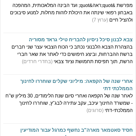
מפרשת &quot;ראה&quot; ועד הבינה המלאכותית, המהפכה
באבחון רפואי שינתה את היכולת לזהות מחלות, למנוע סיבוכים
ולהציל חיים
(ערוץ 7)
צבא לבנון סיכל ניסיון להבריח טילי גראד מסוריה
בהצהרת הצבא הלבנוני נכתב כי הכוח הצבאי עצר שני חברים
ברשת ההברחות, וביצע חיפושים כדי לאתר את שאר חברי
הרשת, תוך תפיסת תחמושת וציוד צבאי
(בחדרי חרדים)
אחרי שנה של הקפאה: מיליוני שקלים שוחררו לחינוך
הממלכתי דתי
לאחר שנה של הקפאה ואחרי סיום שנת הלימודים, 30 מיליון ש"ח
- שמשרד החינוך עיכב, עקב עתירה לבג"ץ, שוחררו לחינוך
הממלכתי-דתי
(סרוגים)
חסיד סאטמאר מארה"ב נחשף כמרגל עבור המודיעין