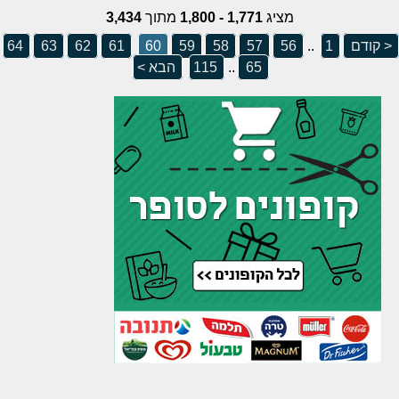
מציג
1,771 - 1,800
מתוך
3,434
< קודם
1
..
56
57
58
59
60
61
62
63
64
65
..
115
הבא >