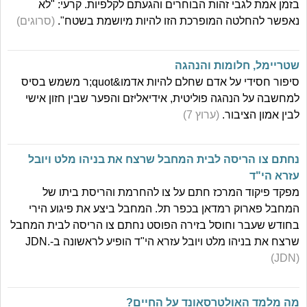
בזמן אמת לגבי זהות הבוחרים והגעתם לקלפיות. קרעי: "לא
נאפשר להחלטה המופרכת הזו להיות מיושמת בשטח".
(סרוגים)
שטריימל, חלומות והנהגה
סיפור חסידי על אדם שחלם להיות אדמו&quot;ר משמש בסיס
למחשבה על הנהגה פוליטית, אידיאליזם והפער שבין חזון אישי
לבין אמון הציבור.
(ערוץ 7)
נחתם צו הריסה לבית המחבל שרצח את בניהו מלט ויובל
עזרא הי"ד
מפקד פיקוד המרכז חתם על צו להחרמת והריסת ביתו של
המחבל פארוק רמדאן בכפר תל. המחבל ביצע את פיגוע הירי
בחודש שעבר וחוסל בזירה הפוסט נחתם צו הריסה לבית המחבל
שרצח את בניהו מלט ויובל עזרא הי"ד הופיע לראשונה ב-JDN.
(JDN)
מה מלמד האולטרסאונד על החיים?