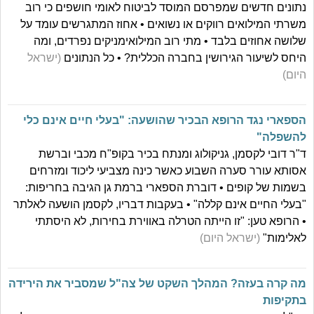
נתונים חדשים שמפרסם המוסד לביטוח לאומי חושפים כי רוב
משרתי המילואים רווקים או נשואים • אחוז המתגרשים עומד על
שלושה אחוזים בלבד • מתי רוב המילואימניקים נפרדים, ומה
היחס לשיעור הגירושין בחברה הכללית? • כל הנתונים
(ישראל
היום)
הספארי נגד הרופא הבכיר שהושעה: "בעלי חיים אינם כלי
להשפלה"
ד"ר דובי לקסמן, גניקולוג ומנתח בכיר בקופ"ח מכבי וברשת
אסותא עורר סערה השבוע כאשר כינה מצביעי ליכוד ומזרחים
בשמות של קופים • דוברת הספארי ברמת גן הגיבה בחריפות:
"בעלי החיים אינם קללה" • בעקבות דבריו, לקסמן הושעה לאלתר
• הרופא טען: "זו הייתה הטרלה באווירת בחירות, לא היסתתי
לאלימות"
(ישראל היום)
מה קרה בעזה? המהלך השקט של צה"ל שמסביר את הירידה
בתקיפות