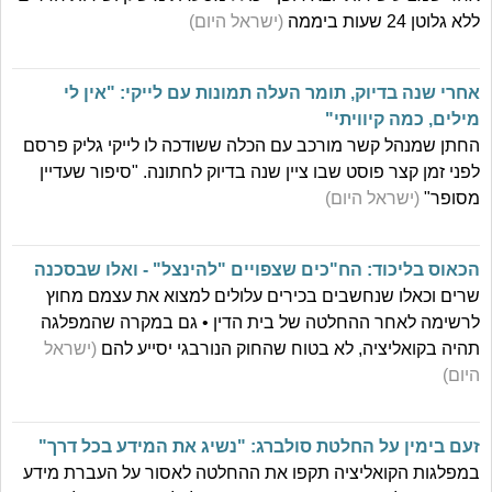
ללא גלוטן 24 שעות ביממה
(ישראל היום)
אחרי שנה בדיוק, תומר העלה תמונות עם לייקי: "אין לי
מילים, כמה קיוויתי"
החתן שמנהל קשר מורכב עם הכלה ששודכה לו לייקי גליק פרסם
לפני זמן קצר פוסט שבו ציין שנה בדיוק לחתונה. "סיפור שעדיין
מסופר"
(ישראל היום)
הכאוס בליכוד: הח"כים שצפויים "להינצל" - ואלו שבסכנה
שרים וכאלו שנחשבים בכירים עלולים למצוא את עצמם מחוץ
לרשימה לאחר ההחלטה של בית הדין • גם במקרה שהמפלגה
תהיה בקואליציה, לא בטוח שהחוק הנורבגי יסייע להם
(ישראל
היום)
זעם בימין על החלטת סולברג: "נשיג את המידע בכל דרך"
במפלגות הקואליציה תקפו את ההחלטה לאסור על העברת מידע