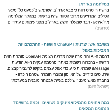
במלחמה באיראן
ברשת רויטרס דווח כי צבא ארה"ב השתמש ב"כמעט כל" מלאי
הטילים המדוייקים ארוכי הטווח שהיו ברשותו במהלך המלחמה
מול איראן - דבר שמעלה חשש בארה"ב מפני עימותים עתידיים
(סרוגים)
משיבה אש: יצרנית ChatGPT חושפת - ההתכתבויות
המביכות באפל
דרמת ה-AI והחומרה עולה מדרגה רצינית ו-OpenAI פותחת חזית
חדשה • בהכרזה רשמית באתר, פרסמה ענקית ה-AI הודעות
iMessage שמראות כי עובדי אפל עצמם ביקשו להעביר קבצים,
שרטוטים סודיים של האייפון ומוצרי חומרה שטרם הוכרזו •
בחברה מאשימים: "יש לכם בעיית אבטחה מובנית במערכת"
(ישראל היום)
כמה אחוזים מהמילואמיניקים נשואים - וכמה גרושים?
הנתונים המלאים