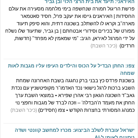
האיראני: תיעד את בית הרצי הלוי ובן גביר
פרשת הריגול חמורה שנחשפה בימי מלחמה מסעירה את עולם
החסידות | האיראנים גייסו את יעקב פרל, חסיד סאטמאר
מארה"ב וקראו לו להשתלב בשכונה דתית, והוא סיפק תיעוד
מפורט של בכירים וסידורי אבטחתם | בן גביר, שתיעוד שלו נשלח
על ידי המרגל לאיראן, הגיב: "מי שמאמין לא מפחד" (חדשות,
חרדים)
(כיכר השבת)
צפו: החתן הבדיל על הכוס והילדים העיפו עליו מגבות לאות
שמחה
בשכונת פרדס כץ בבני ברק נחגגה בשבת האחרונה שמחת
השבע ברכות לרגל נישואי נכד האדמו"ר מקופיטשניץ עם נכדת
גאב"ד השכונה הגאון רבי אהרן שפירא • במוצאי השבת ערך
החתן את מעמד ה'הבדלה' – וזכה לברד של מגבות וחפצי נוי
כמנהג המסורתי בחצרות הקודש • צפו (חסידים)
(כיכר השבת)
ישראל עוברת לשלב הביצוע: מכרז למחשב קוונטי ושדה
ניסויים לאומי ל-AI