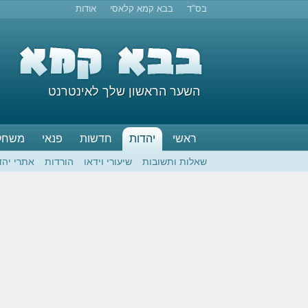
בס"ד
בבא קמא קלאסי
אודות
השער הראשון שלך לאינטרנט
ראשי
יהדות
חדשות
פנאי
משחק
שאלות ותשובות
שיעורי וידאו
הורדות
אתרי יהד