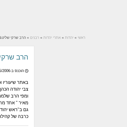
ראשי
»
יהדות
»
אתרי יהדות
»
רבנים
» הרב שרקי שליט&quot;א
הרב שרקי
הוכנס ב-17/05/2006
באתר שיעוריו ו
צבי יהודה הכהן 
ומפי הרב שלמה
גם ב"ראש יהודי
כרבה של קהילת 