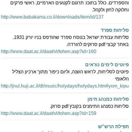
והספרדים‬. ‫כולל בתוכו: תרגום לקטעים הארמיים, ראשי פרקים
וחלוקה לחזן ולקהל.‬
http://www.babakama.co.il/downloads/item/id/137
סליחות ספרד
סליחות עבודת ישראל בנוסח ספרד שהודפס בניו יורק 1931.
באתר קבצי pdf סרוקים להורדה.
http://www.daat.ac.il/daat/vl/tohen.asp?id=160
פיוטים לימים נוראים
פיוטים לסליחות, לראש השנה, וליום כיפור מתוך ארכיון הצליל
הלאומי
http://jnul.huji.ac.il/dl/music/holydays/holydays.htm#yom_kipu
סליחות כמנהג תימן
סליחות כמנהג התימנים בקובץ pdf סרוק.
http://www.daat.ac.il/daat/vl/tohen.asp?id=159
תפילת הרש"ש