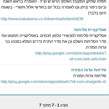
תפלה שתיקן המקובל האלוקי הרש"ש זצ"ל - לאומרה בראש השנה
וביום כיפור (ניתן גם לאומרה בכול יום בחודשי אלול ותשרי - בשעות
היום בלבד)
http://www.babakama.co.il/downloads/item/id/36
אפליקציית סליחות
אפליקציית סליחות למכשירי טלפון חכמים. באפליקצייה תמצאו את
סדר הסליחות השלם וכן את סדר התרת נדרים המלא כמנהג בני
עדות המזרח.
http://play.google.com/store/apps/details?
id=com.heb.selichotn
סליחות עדות המזרח
סליחות עדות המזרח
http://play.google.com/store/apps/details?id=com.shaigerbi.sli
מציג
1 - 7
מתוך
7