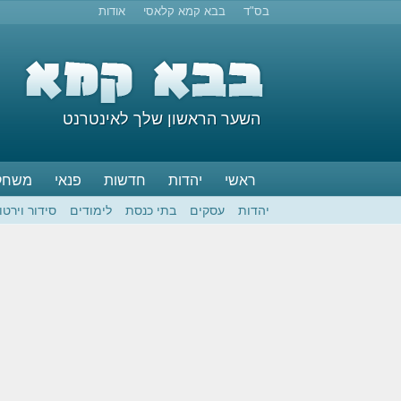
בס"ד
בבא קמא קלאסי
אודות
השער הראשון שלך לאינטרנט
ראשי
יהדות
חדשות
פנאי
משחק
יהדות
עסקים
בתי כנסת
לימודים
סידור וירטו