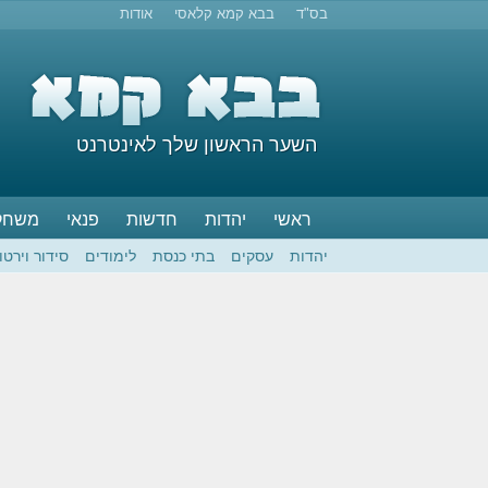
בס"ד
בבא קמא קלאסי
אודות
השער הראשון שלך לאינטרנט
ראשי
יהדות
חדשות
פנאי
משחק
יהדות
עסקים
בתי כנסת
לימודים
סידור וירטו