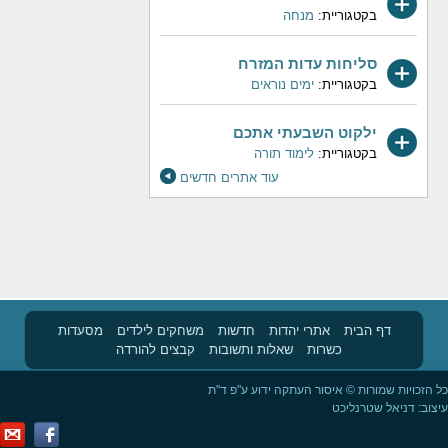
בקטגוריית:
מנחה
סליחות עדות המזרח
בקטגוריית:
ימים נוראים
ילקוט השבעתי אתכם
בקטגוריית:
לימוד תורה
עוד אתרים חדשים
דף הבית
אתרי יהדות
חדשות
משחקים לילדים
מסעדות
כשרות
שאלות ותשובות
קבצים להורדה
כל הזכויות שמורות © איסור העתקה ידוע ע"פ ד"ת
עיצוב:
דניאל שטרנליכט