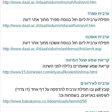
http://www.daat.ac.il/daat/sidurim/mizrah/hol/arvit.htm
ערבית ספרד
תפילת ערבית ליום חול בנוסח ספרד מתוך אתר דעת.
http://www.daat.ac.il/daat/sidurim/sfarad/hol/arvit.htm
ערבית אשכנז
תפילת ערבית ליום חול בנוסח אשכנז מתוך אתר דעת.
http://www.daat.ac.il/daat/sidurim/ashkenaz/hol/arvit.asp
קריאת שמע שעל המיטה
קריאת שמע שאומרים בלילה לפני השינה.
http://www15.brinkster.com/elyasaf/kodesh/shma.html
ערבית לאירועים
קובץ pdf ובו תפילת ערבית להדפסה על דף אחד (דו צדדי)
לשימוש בארועים, בשמחות וכו'.
http://www.babakama.co.ildownloads/item/id/56