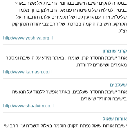
במטרה להקים ישיבה וישוב במרומי הרי בית אל אשר בארץ
בנימין. למילויה של משימה זו פנו אל הרב זלמן ברוך מלמד
שליט"א, ויחד עם גרעין קטן של תלמידים עלתה החבורה על
הקרקע. הישיבה הוקמה בברכתו של הרב צבי יהודה הכהן קוק
זצ"ל.
http://www.yeshiva.org.il
קרני שומרון
אתר ישיבת ההסדר קרני שומרון. באתר מידע על הישיבה ומספר
מאמרים ושיעורים להורדה.
http://www.karnash.co.il
שעלבים
אתר ישיבת ההסדר שעלבים. באתר אפשר ללמוד על הנעשה
בישיבה ולהוריד שיעורים.
http://www.shaalvim.co.il
אורות שאול
ישיבת אורות שאול (פתח תקוה) הוקמה באלול תשנ"ח ע"י הרב שי