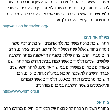
מעבירי השיעורים הם ר"מים בישיבת הר עציון ובמכללת הרצוג
להכשרת מורים, הכותבים במיוחד לאתר. בין השיעורים: שיעורי
פ"ש, שיחות ראשי הישיבה, שיעורי גמרא, שיעורי הלכה, מחשבת
החסידות, פרקי אלישע בתנ"ך ועוד.
http://etzion.haretzion.org/
מעלה אדומים
אתר ישיבת ברכת משה במעלה אדומים. ישיבת ’ברכת משה’
נוסדה בחודש אלול שנת תשל"ז על ידי שני רבנים צעירים, הרב
חיים סבתו והרב יצחק שילת. בשנתה הראשונה מנתה הישיבה
שלושים ושניים תלמידים אשר למדו בבית מדרש מאולתר וישנו
באוהלים צבאיים מושאלים במישור אדומים. לאחר תשע שנים
עברה הישיבה למשכנה הקבוע במעלה אדומים. כיום, רבני
הישיבה מרביצים תורה בכ-300 תלמידים אשר לומדים
ומתאכסנים בשטח הישיבה במבנים מודרניים.
http://www.ybm.org.il
בית אל
בחורף תשל"ח חברה לה קבוצה של תלמידים ותיקים ממרכז הרב,