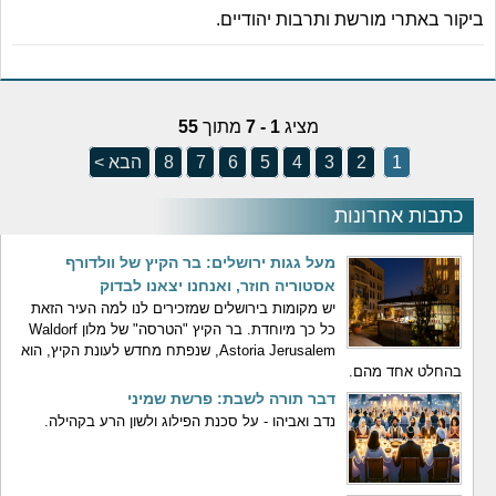
ביקור באתרי מורשת ותרבות יהודיים.
מציג
1 - 7
מתוך
55
1
2
3
4
5
6
7
8
הבא >
כתבות אחרונות
מעל גגות ירושלים: בר הקיץ של וולדורף
אסטוריה חוזר, ואנחנו יצאנו לבדוק
יש מקומות בירושלים שמזכירים לנו למה העיר הזאת
כל כך מיוחדת. בר הקיץ "הטרסה" של מלון Waldorf
Astoria Jerusalem, שנפתח מחדש לעונת הקיץ, הוא
בהחלט אחד מהם.
דבר תורה לשבת: פרשת שמיני
נדב ואביהו - על סכנת הפילוג ולשון הרע בקהילה.