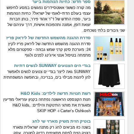
ספר חדש: כחיות הנוהמות ביער
מה קורה כששני אאוטסיידרים נפגשים במסע לחיפוש
עצמי בעולם הדתי-לאומי של ישראל? כחיות הנוהמות
ביער, ספרו החדש של ד"ר אהוד פירר, בוחן חברות
יוצאת דופן, אמונה ותהפוכות אישיות, דרך עיניהם של
שני גיבורים בלתי נשכחים.
סדרת ההגנה מהשמש החדשה של ליראק פריז
סדרת ההגנה מהשמש החדשה של ליראק פריז לקיץ
24: מערכת סינון קרני שמש גבוהה - ספקטרום מלא
מתמחה בטיפול אנטי אייג'ינג לפנים ולגוף
בגדי הים הצנועים SUNWAY לנשים דתיות
SUNWAY גאה לייצר בגדי ים צנועים לנשים ולאפשר
להן ליהנות מבילוי בים, בבריכה, ובחופשה המשפחתית
רשת חנויות חדשה לילדים: H&O Kids
חנות הקונספט הראשונה נפתחה בקניון עזריאלי מודיעין
ומאגדת את מותגי התינוקות והילדים: H&O kids,
Carter’s Oshkosh ו- SKIP HOP
בוטיק הזית משיק מארזי שי לחג
בשנה כזו מביאים לחג רק מתנה ישראלית ומארזי
בוטיק הזית לפסח מתאימים בדיוק למטרה. עסק