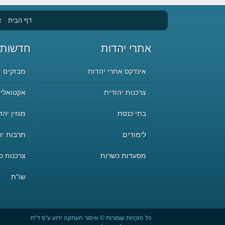
דף הבית
א
אתרי יהדות
חדשות 
אינדקס אתרי יהדות
מבזקים
צרכנות יהודית
אקטואליה
בתי כנסת
מגזין יהד
לימודים
תרבות יה
מסעדות כשרות
צרכנות כ
שו"ת
כל הזכויות שמורות © איסור העתקה ידוע ע"פ ד"ת