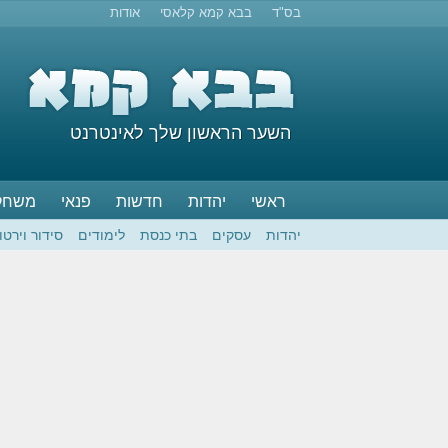
בס"ד
בבא קמא קלאסי
אודות
השער הראשון שלך לאינטרנט
ראשי
יהדות
חדשות
פנאי
משחק
יהדות
עסקים
בתי כנסת
לימודים
סידור וירטו