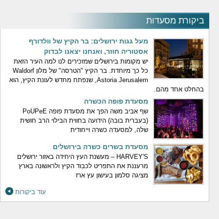
ביקורת מסעדות
מעל גגות ירושלים: בר הקיץ של וולדורף
אסטוריה חוזר, ואנחנו יצאנו לבדוק
יש מקומות בירושלים שמזכירים לנו למה העיר הזאת
כל כך מיוחדת. בר הקיץ "הטרסה" של מלון Waldorf
Astoria Jerusalem, שנפתח מחדש לעונת הקיץ, הוא
בהחלט אחד מהם.
מסעדת פופה הכשרה
שף אביב משה הפך את מסעדת פופה PoUPeE
(בעברית בובה) הידועה בחווית הבילוי הרב חושית
שלה, למסעדה כשרה וייחודית
מסעדת בשרים כשרה בירושלים
HARVEY'S – מעשנת העץ היחידה באזור ירושלים
מרעננת את התפריט לכבוד הקיץ ולראשונה בארץ
מציגה סלמון בעישון עץ ארז
עוד ביקורות