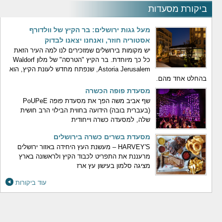
ביקורת מסעדות
מעל גגות ירושלים: בר הקיץ של וולדורף
אסטוריה חוזר, ואנחנו יצאנו לבדוק
יש מקומות בירושלים שמזכירים לנו למה העיר הזאת
כל כך מיוחדת. בר הקיץ "הטרסה" של מלון Waldorf
Astoria Jerusalem, שנפתח מחדש לעונת הקיץ, הוא
בהחלט אחד מהם.
מסעדת פופה הכשרה
שף אביב משה הפך את מסעדת פופה PoUPeE
(בעברית בובה) הידועה בחווית הבילוי הרב חושית
שלה, למסעדה כשרה וייחודית
מסעדת בשרים כשרה בירושלים
HARVEY'S – מעשנת העץ היחידה באזור ירושלים
מרעננת את התפריט לכבוד הקיץ ולראשונה בארץ
מציגה סלמון בעישון עץ ארז
עוד ביקורות