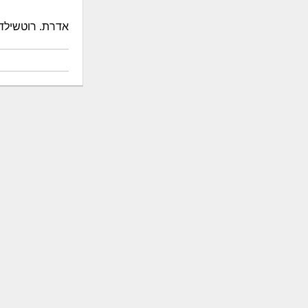
אדרת. רוטשילד 8, תל אביב