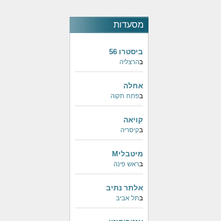
מסעדות
פופולאריות
ביסטרו 56
ב
הרצליה
אחלה
ב
פתח תקוה
קויאה
ב
קיסריה
מיטבליM
ב
ראש פינה
אלתר נתיב
ב
תל אביב