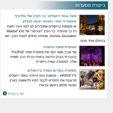
ביקורת מסעדות
מעל גגות ירושלים: בר הקיץ של וולדורף
אסטוריה חוזר, ואנחנו יצאנו לבדוק
יש מקומות בירושלים שמזכירים לנו למה העיר הזאת
כל כך מיוחדת. בר הקיץ "הטרסה" של מלון Waldorf
Astoria Jerusalem, שנפתח מחדש לעונת הקיץ, הוא
בהחלט אחד מהם.
מסעדת פופה הכשרה
שף אביב משה הפך את מסעדת פופה PoUPeE
(בעברית בובה) הידועה בחווית הבילוי הרב חושית
שלה, למסעדה כשרה וייחודית
מסעדת בשרים כשרה בירושלים
HARVEY'S – מעשנת העץ היחידה באזור ירושלים
מרעננת את התפריט לכבוד הקיץ ולראשונה בארץ
מציגה סלמון בעישון עץ ארז
עוד ביקורות