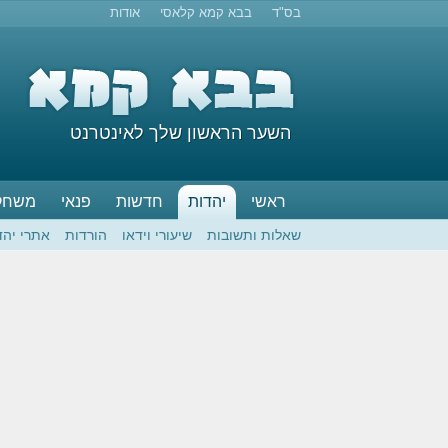
בס"ד
בבא קמא קלאסי
אודות
השער הראשון שלך לאינטרנט
ראשי
יהדות
חדשות
פנאי
משחק
שאלות ותשובות
שיעורי וידאו
הורדות
אתרי יהד