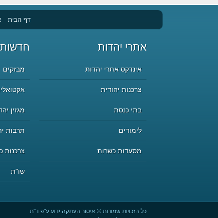
דף הבית
א
אתרי יהדות
חדשות 
אינדקס אתרי יהדות
מבזקים
צרכנות יהודית
אקטואליה
בתי כנסת
מגזין יהד
לימודים
תרבות יה
מסעדות כשרות
צרכנות כ
שו"ת
כל הזכויות שמורות © איסור העתקה ידוע ע"פ ד"ת