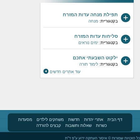
תפילת מנחה עדות המזרח
בקטגוריית:
מנחה
סליחות עדות המזרח
בקטגוריית:
ימים נוראים
ילקוט השבעתי אתכם
בקטגוריית:
לימוד תורה
עוד אתרים חדשים
דף הבית
אתרי יהדות
חדשות
משחקים לילדים
מסעדות
כשרות
שאלות ותשובות
קבצים להורדה
כל הזכויות שמורות © איסור העתקה ידוע ע"פ ד"ת