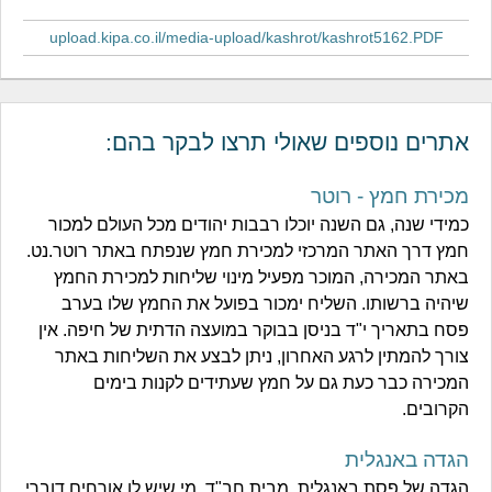
upload.kipa.co.il/media-upload/kashrot/kashrot5162.PDF
אתרים נוספים שאולי תרצו לבקר בהם:
מכירת חמץ - רוטר
כמידי שנה, גם השנה יוכלו רבבות יהודים מכל העולם למכור
חמץ דרך האתר המרכזי למכירת חמץ שנפתח באתר רוטר.נט.
באתר המכירה, המוכר מפעיל מינוי שליחות למכירת החמץ
שיהיה ברשותו. השליח ימכור בפועל את החמץ שלו בערב
פסח בתאריך י"ד בניסן בבוקר במועצה הדתית של חיפה. אין
צורך להמתין לרגע האחרון, ניתן לבצע את השליחות באתר
המכירה כבר כעת גם על חמץ שעתידים לקנות בימים
הקרובים.
הגדה באנגלית
הגדה של פסת באנגלית. מבית חב"ד. מי שיש לו אורחים דוברי