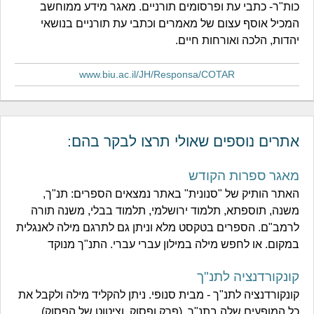
כות"ר- כתבי עת ופרסומים תורניים. מאגר מידע ממוחשב
המכיל אוסף עצום של מאמרים וכתבי עת תורניים בנושאי
יהדות, הלכה ואורחות חיים.
www.biu.ac.il/JH/Responsa/COTAR
אתרים נוספים שאולי תרצו לבקר בהם:
מאגר ספרות הקודש
האתר הותיק של "סנונית" באתר נמצאים הספרים: תנ"ך,
משנה, תוספתא, תלמוד ירושלמי, תלמוד בבלי, משנה תורה
לרמב"ם. הספרים בטקסט מלא וניתן גם לתרגם מילה לאנגלית
במקום. או לחפש מילה במילון עברי עברי. התנ"ך מנוקד
קונקורדנציה לתנ"ך
קונקורדנציה לתנ"ך - מבית סנופי. ניתן להקליד מילה ולקבל את
כל המופעים שלה בתנ"ך. (פרק ופסוק, וציטוט של הפסוק)