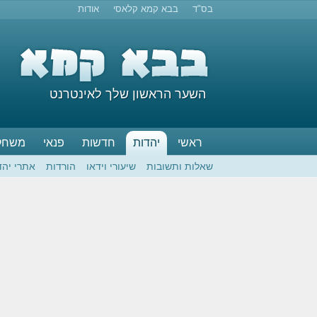
בס"ד
בבא קמא קלאסי
אודות
השער הראשון שלך לאינטרנט
ראשי
יהדות
חדשות
פנאי
משחק
שאלות ותשובות
שיעורי וידאו
הורדות
אתרי יהד