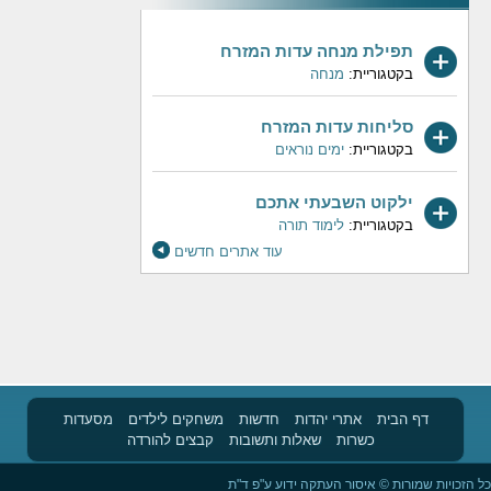
תפילת מנחה עדות המזרח
בקטגוריית:
מנחה
סליחות עדות המזרח
בקטגוריית:
ימים נוראים
ילקוט השבעתי אתכם
בקטגוריית:
לימוד תורה
עוד אתרים חדשים
דף הבית
אתרי יהדות
חדשות
משחקים לילדים
מסעדות
כשרות
שאלות ותשובות
קבצים להורדה
כל הזכויות שמורות © איסור העתקה ידוע ע"פ ד"ת