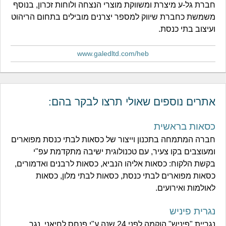
חברת גל-ע מיצרת ומשווקת מוצרי הנצחה ולוחות זכרון, בנוסף
משמשת כחברת שיווק למספר יצרנים מובילים בתחום הריהוט
ועיצוב בתי כנסת.
www.galedltd.com/heb
אתרים נוספים שאולי תרצו לבקר בהם:
כסאות בראשית
חברה המתמחה בתכנון וייצור של כסאות לבתי כנסת מפוארים
ומעוצבים בקו צעיר, עם טכנולוגית ישיבה מתקדמת עפ"י
בקשת הלקוח: כסאות אליהו הנביא, כסאות לרבנים ואדמורים,
כסאות מפוארים לבתי כנסת, כסאות לבתי מלון, כסאות
לאולמות ואירועים.
נגרית פיניש
נגריית "פיניש" הוקמה לפני 24 שנה ע"י פנחס לחיאני, נגר