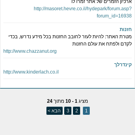
ארכיון הזמרים של אתר זמרו לו
http://masoret.hevre.co.il/hydepark/forum.asp?
forum_id=16938
חזנות
מטרת האתר: להיות לעזר לחובב החזנות בכל מידע נדרש, בכדי
לקדם ולפתח את עולם החזנות
http://www.chazzanut.org
קינדרלך
http://www.kinderlach.co.il
מציג
1 - 10
מתוך
24
1
2
3
הבא >