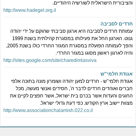
והציבורית הישראלית לשורשיה היהודיים.
http://www.hadegel.org.il
חרדים לסביבה
עמותת חרדים לסביבה היא ארגון סביבתי שהוקם על ידי יהודה
גנוט. הארגון החל את פעילותו במסגרת קהילתית בשנת 1999
והפך לעמותה הפועלת במסגרת המגזר החרדי כולו בשנת 2005,
והיה לארגון ראשון מסוגו במגזר החרדי.
http://sites.google.com/site/charedimlasviva
אגודת חלמי"ש
אגודת חלמי"ש - חרדים למען יהודה ושומרון מונה בתוכה אלפי
חברים ואוהדים חרדים לדבר ה', חסידים ואנשי מעשה, מכל
החוגים והעדות אשר בכרם בית ישראל, אשר חפצים לקיים את
מצוות יישוב ארץ הקודש, כפי דעת גדולי ישראל.
http://www.associationchalamish.022.co.il