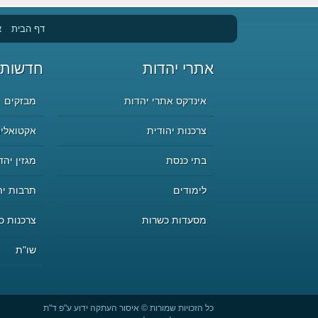
דף הבית
א
אתרי יהדות
חדשות 
אינדקס אתרי יהדות
מבזקים
צרכנות יהודית
אקטואליה
בתי כנסת
מגזין יהד
לימודים
תרבות יה
מסעדות כשרות
צרכנות כ
שו"ת
כל הזכויות שמורות © איסור העתקה ידוע ע"פ ד"ת