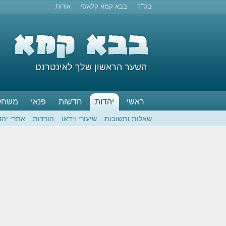
בס"ד
בבא קמא קלאסי
אודות
השער הראשון שלך לאינטרנט
ראשי
יהדות
חדשות
פנאי
משחק
שאלות ותשובות
שיעורי וידאו
הורדות
אתרי יהד