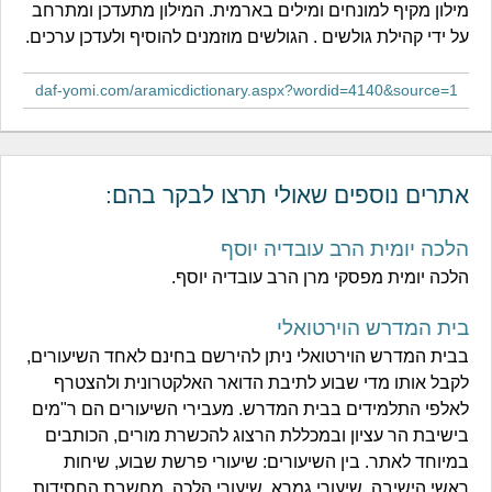
מילון מקיף למונחים ומילים בארמית. המילון מתעדכן ומתרחב
על ידי קהילת גולשים . הגולשים מוזמנים להוסיף ולעדכן ערכים.
daf-yomi.com/aramicdictionary.aspx?wordid=4140&source=1
אתרים נוספים שאולי תרצו לבקר בהם:
הלכה יומית הרב עובדיה יוסף
הלכה יומית מפסקי מרן הרב עובדיה יוסף.
בית המדרש הוירטואלי
בבית המדרש הוירטואלי ניתן להירשם בחינם לאחד השיעורים,
לקבל אותו מדי שבוע לתיבת הדואר האלקטרונית ולהצטרף
לאלפי התלמידים בבית המדרש. מעבירי השיעורים הם ר"מים
בישיבת הר עציון ובמכללת הרצוג להכשרת מורים, הכותבים
במיוחד לאתר. בין השיעורים: שיעורי פרשת שבוע, שיחות
ראשי הישיבה, שיעורי גמרא, שיעורי הלכה, מחשבת החסידות,