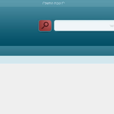
י"ז טבת התשפ"ו