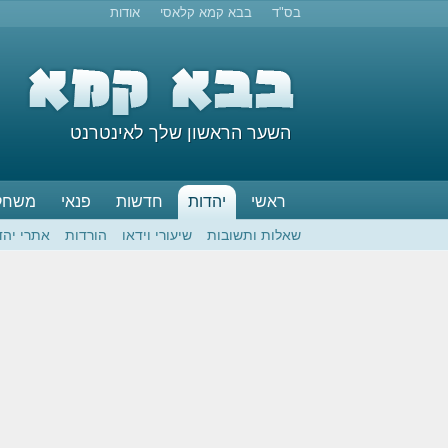
בס"ד
בבא קמא קלאסי
אודות
השער הראשון שלך לאינטרנט
ראשי
יהדות
חדשות
פנאי
משחק
שאלות ותשובות
שיעורי וידאו
הורדות
אתרי יהד