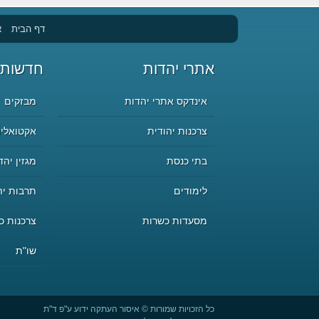
דף הבית
א
אתרי יהדות
חדשות 
אינדקס אתרי יהדות
מבזקים
צרכנות יהודית
אקטואליה
בתי כנסת
מגזין יהד
לימודים
תרבות יה
מסעדות כשרות
צרכנות כ
שו"ת
כל הזכויות שמורות © איסור העתקה ידוע ע"פ ד"ת