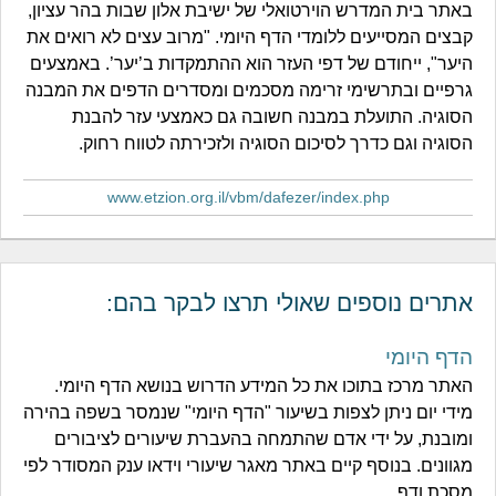
באתר בית המדרש הוירטואלי של ישיבת אלון שבות בהר עציון,
קבצים המסייעים ללומדי הדף היומי. "מרוב עצים לא רואים את
היער", ייחודם של דפי העזר הוא ההתמקדות ב’יער’. באמצעים
גרפיים ובתרשימי זרימה מסכמים ומסדרים הדפים את המבנה
הסוגיה. התועלת במבנה חשובה גם כאמצעי עזר להבנת
הסוגיה וגם כדרך לסיכום הסוגיה ולזכירתה לטווח רחוק.
www.etzion.org.il/vbm/dafezer/index.php
אתרים נוספים שאולי תרצו לבקר בהם:
הדף היומי
האתר מרכז בתוכו את כל המידע הדרוש בנושא הדף היומי.
מידי יום ניתן לצפות בשיעור "הדף היומי" שנמסר בשפה בהירה
ומובנת, על ידי אדם שהתמחה בהעברת שיעורים לציבורים
מגוונים. בנוסף קיים באתר מאגר שיעורי וידאו ענק המסודר לפי
מסכת ודף.