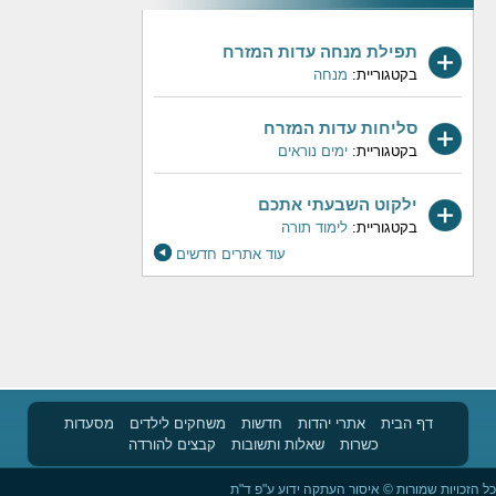
תפילת מנחה עדות המזרח
בקטגוריית:
מנחה
סליחות עדות המזרח
בקטגוריית:
ימים נוראים
ילקוט השבעתי אתכם
בקטגוריית:
לימוד תורה
עוד אתרים חדשים
דף הבית
אתרי יהדות
חדשות
משחקים לילדים
מסעדות
כשרות
שאלות ותשובות
קבצים להורדה
כל הזכויות שמורות © איסור העתקה ידוע ע"פ ד"ת