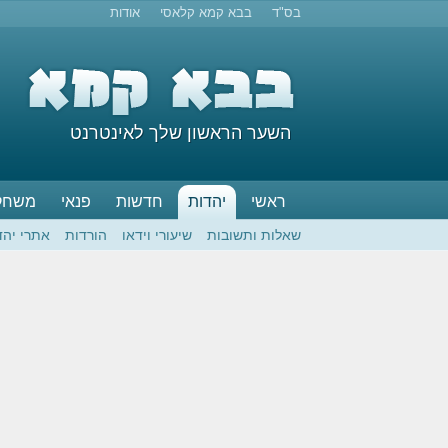
בס"ד
בבא קמא קלאסי
אודות
השער הראשון שלך לאינטרנט
ראשי
יהדות
חדשות
פנאי
משחק
שאלות ותשובות
שיעורי וידאו
הורדות
אתרי יהד