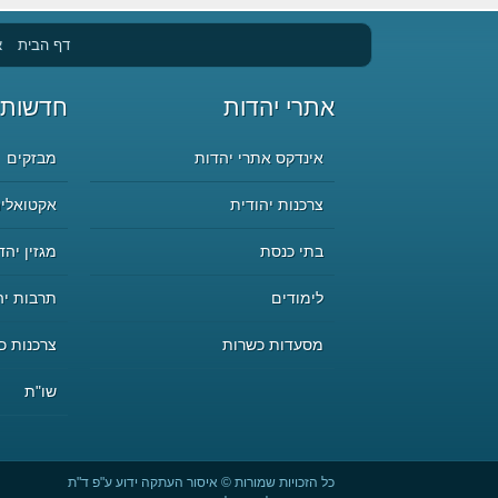
דף הבית
א
אתרי יהדות
חדשות 
אינדקס אתרי יהדות
מבזקים
צרכנות יהודית
אקטואליה
בתי כנסת
מגזין יהד
לימודים
תרבות יה
מסעדות כשרות
צרכנות כ
שו"ת
כל הזכויות שמורות © איסור העתקה ידוע ע"פ ד"ת